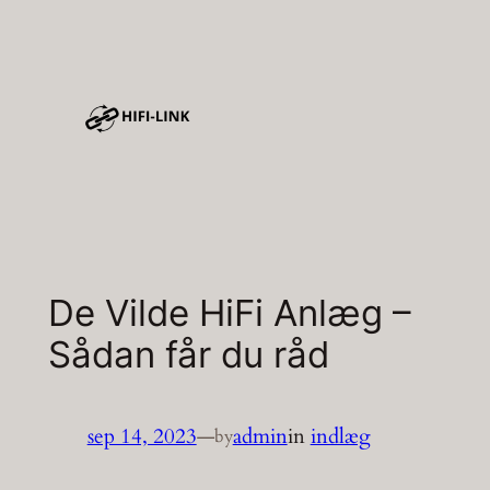
Spring
til
indhold
De Vilde HiFi Anlæg –
Sådan får du råd
sep 14, 2023
—
admin
in
indlæg
by